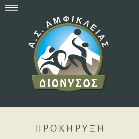
Π Ρ Ο Κ Η Ρ Υ Ξ Η