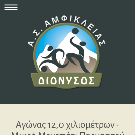
Αγώνας 12,0 χιλιομέτρων -