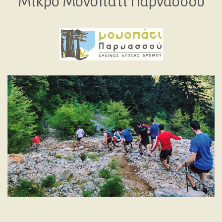
Μικρό Μονοπάτι Παρνασσού