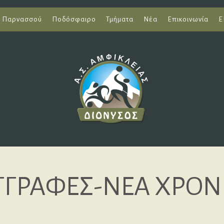
ι Παρνασσού
Ποδόσφαιρο
Τμήματα
Νέα
Επικοινωνία
Ε
ΓΓΡΑΦΕΣ-ΝΕΑ ΧΡΟΝ