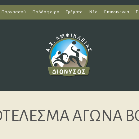
ι Παρνασσού
Ποδόσφαιρο
Τμήματα
Νέα
Επικοινωνία
Ε
ΤΕΛΕΣΜΑ ΑΓΩΝΑ Β