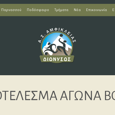
ι Παρνασσού
Ποδόσφαιρο
Τμήματα
Νέα
Επικοινωνία
Ε
ΤΕΛΕΣΜΑ ΑΓΩΝΑ Β